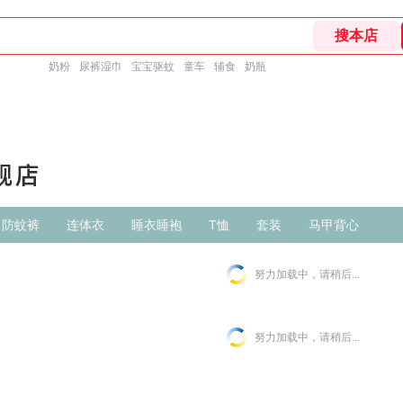
奶粉
尿裤湿巾
宝宝驱蚊
童车
辅食
奶瓶
 防蚊裤
连体衣
睡衣睡袍
T恤
套装
马甲背心
努力加载中，请稍后...
努力加载中，请稍后...